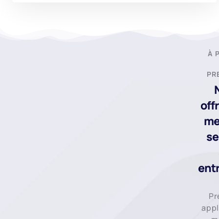
À 
PR
off
me
se
ent
Pr
appl