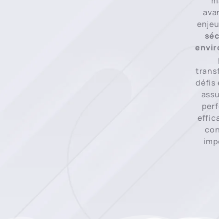
m
ava
enje
séc
envi
trans
défis
assu
per
effic
con
imp