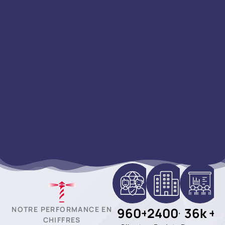
NOTRE PERFORMANCE EN
960
+
2400
+
36
k +
CHIFFRES