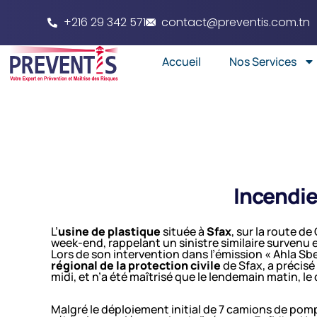
+216 29 342 571
contact@preventis.com.tn
Accueil
Nos Services
Incendie
L’
usine de plastique
située à
Sfax
, sur la route d
week-end, rappelant un sinistre similaire survenu 
Lors de son intervention dans l’émission « Ahla Sb
régional de la protection civile
de Sfax, a précisé 
midi, et n’a été maîtrisé que le lendemain matin, l
Malgré le déploiement initial de 7 camions de pompi