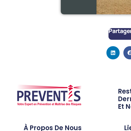
Partager 
Res
Der
Et N
À Propos De Nous
Li