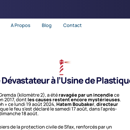
A Propos
Blog
Contact
 Dévastateur à l’Usine de Plastiqu
e Gremda (kilomètre 2), a été
ravagée par un incendie
ce
en 2017, dont
les causes restent encore mystérieuses
.
eh » ce lundi 19 août 2024,
Hatem Boubaker
,
directeur
que le feu s’est déclaré le samedi 17 août, dans l’après-
e dimanche 18 août.
ers de la protection civile de Sfax, renforcés par un