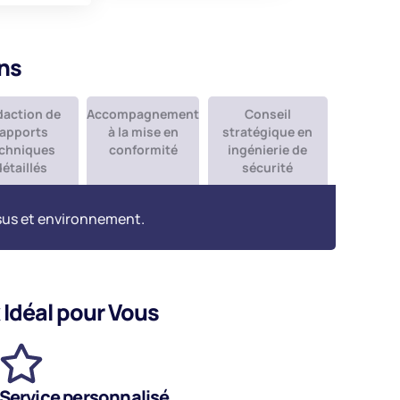
ns
daction de
Accompagnement
Conseil
rapports
à la mise en
stratégique en
chniques
conformité
ingénierie de
détaillés
sécurité
ssus et environnement.
Idéal pour Vous
Service personnalisé