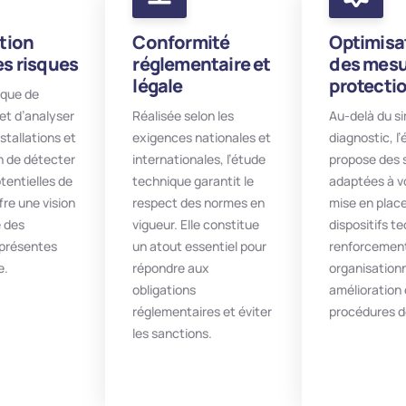
ation
Conformité
Optimisa
es risques
réglementaire et
des mesu
légale
protecti
ique de
et d’analyser
Réalisée selon les
Au-delà du s
nstallations et
exigences nationales et
diagnostic, l
n de détecter
internationales, l’étude
propose des 
tentielles de
technique garantit le
adaptées à vo
fre une vision
respect des normes en
mise en plac
e des
vigueur. Elle constitue
dispositifs t
 présentes
un atout essentiel pour
renforcemen
e.
répondre aux
organisation
obligations
amélioration
réglementaires et éviter
procédures d
les sanctions.