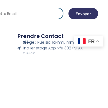
Envoyer
Prendre Contact
FR
Siège :
Rue sidi lakhmi, Immeuble
lina 1er étage App N°11, 3027 SFAX-
TUNISIE
nt
Agence Tunis :
Golf centre 2,
bureau n°11 2ème étage Av. de
l’environnement Dar Fadhel Soukra
2036 Ariana - Tunis
+216 28 555 850 / +216 74 405 145
contact@preventis.com.tn