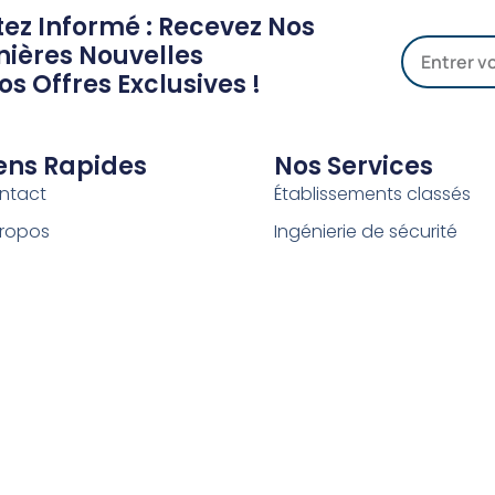
tez Informé : Recevez Nos
nières Nouvelles
os Offres Exclusives !
ens Rapides
Nos Services
ntact
Établissements classés
Propos
Ingénierie de sécurité
og
Systèmes de manageme
ace carrière
Veille réglementaire
is rapide
Formation continue
Equipements de sécurité