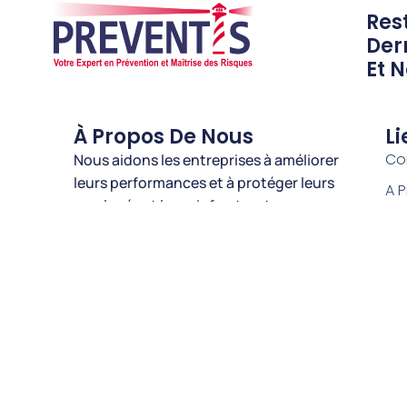
Res
Der
Et N
À Propos De Nous
Li
Co
Nous aidons les entreprises à améliorer
leurs performances et à protéger leurs
A 
employés et leurs infrastructures
Bl
grâce à une variété de solutions.
Trouvez-Nous Sur:
Esp
Dev