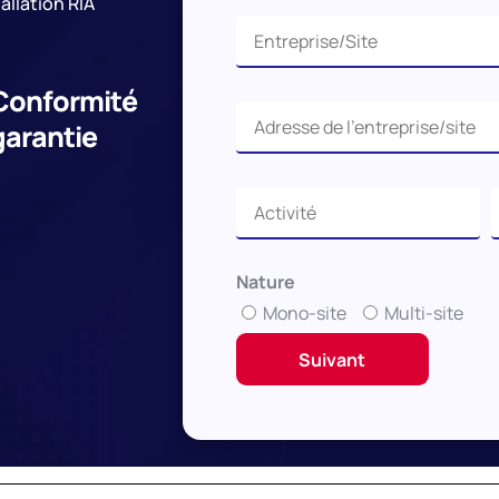
llation RIA
Conformité
garantie
Nature
Mono-site
Multi-site
Suivant