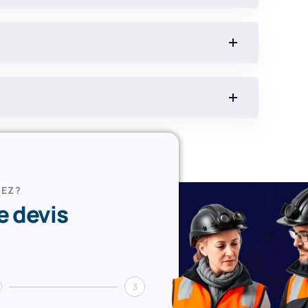
DEZ?
 devis
3