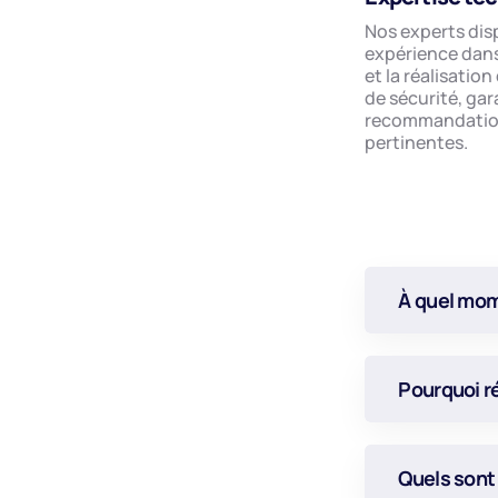
Nos experts dis
expérience dans
et la réalisatio
de sécurité, ga
recommandation
pertinentes.
À quel mome
Pourquoi r
Quels sont