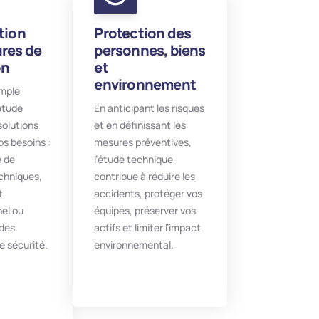
tion
Protection des
res de
personnes, biens
on
et
environnement
imple
’étude
En anticipant les risques
solutions
et en définissant les
s besoins :
mesures préventives,
e de
l’étude technique
echniques,
contribue à réduire les
t
accidents, protéger vos
nel ou
équipes, préserver vos
 des
actifs et limiter l’impact
e sécurité.
environnemental.